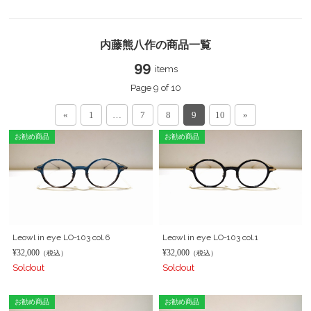
内藤熊八作の商品一覧
99
items
Page 9 of 10
«
1
…
7
8
9
10
»
お勧め商品
お勧め商品
Leowl in eye LO-103 col.6
Leowl in eye LO-103 col.1
¥32,000
¥32,000
（税込）
（税込）
Soldout
Soldout
お勧め商品
お勧め商品