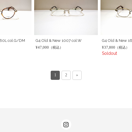
680L col.G/DM
G4 Old & New 1007 col.W
G4 Old & New 1
¥47,000
¥37,800
（税込）
（税込）
Soldout
1
2
»