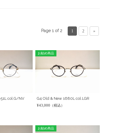
Page 1 of 2
1
2
»
お勧め商品
651L col.G/NV
G4 Old & New 1680L col.LGR
¥43,000
（税込）
お勧め商品