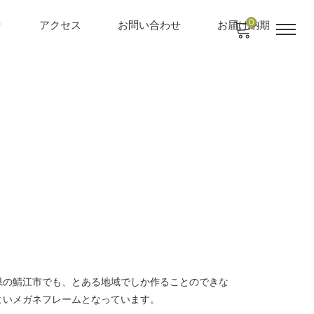
0
り
アクセス
お問い合わせ
お届け納期
県の鯖江市でも、とある地域でしか作ることのできな
よいメガネフレームとなっています。