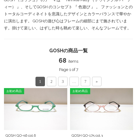
ィー） 』、そしてGOSH のコンセプト 『 色遊び 』 。 ファッションとの
トータルコーディネイトを意識したデザインとカラーバランスで華やか
に演出します。 GOSHの遊び心はフレームの細部にまで施されていま
す。掛けて楽しい、はずした時も眺めて楽しい、そんなフレームです。
GOSHの商品一覧
68
items
Page 1 of 7
1
2
3
…
7
»
お勧め商品
お勧め商品
GOSH GO-56 col.6
GOSH GO-175 col.3