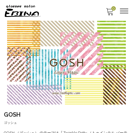
0
GOSH
ゴッシュ
GOSH （ゴッシュ） のテーマは『 Twinkle Patty （トゥインクル パーテ