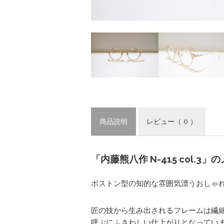
商品説明
レビュー
（ 0 ）
「内藤熊八作 N-415 col.
ボストン型の知的な雰囲気漂うおしゃ
匠の技から生み出されるフレームは繊
呼ぶにふさわしい仕上がりとなってい