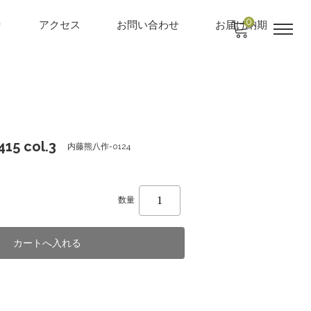
0
り
アクセス
お問い合わせ
お届け納期
5 col.3
内藤熊八作-0124
数量