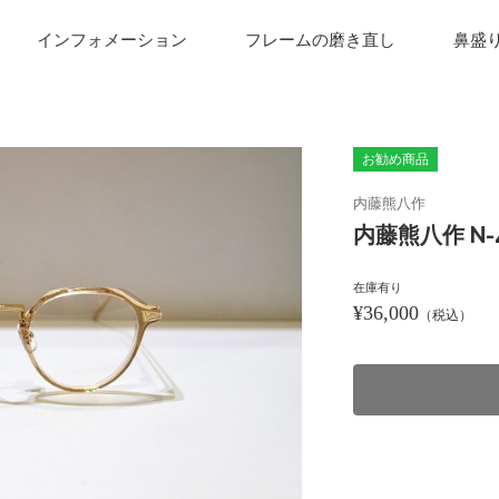
インフォメーション
フレームの磨き直し
鼻盛
お勧め商品
内藤熊八作
内藤熊八作 N-41
在庫有り
¥36,000
（税込）