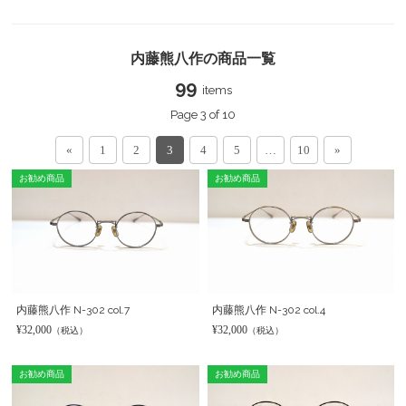
内藤熊八作の商品一覧
99
items
Page 3 of 10
«
1
2
3
4
5
…
10
»
お勧め商品
お勧め商品
内藤熊八作 N-302 col.7
内藤熊八作 N-302 col.4
¥32,000
¥32,000
（税込）
（税込）
お勧め商品
お勧め商品