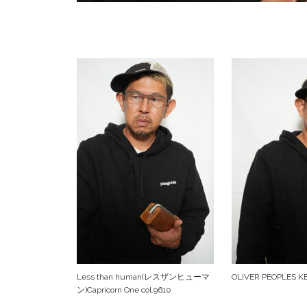
Less than human(レスザンヒューマ
OLIVER PEOPLES K
ン)Capricorn One col.9610