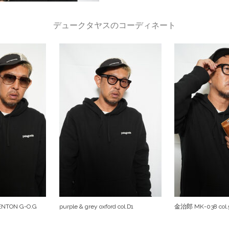
デュークタヤスのコーディネート
ENTON G-O.G
purple & grey oxford col.D1
金治郎 MK-038 col.