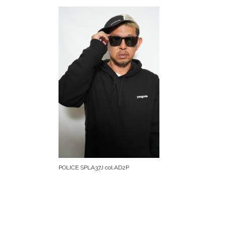
POLICE SPLA37J col.AD2P