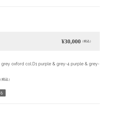
¥30,000
（税込）
 grey oxford col.D1 purple & grey-4 purple & grey-
（税込）
る