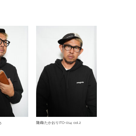
5
隆織(たかおり)TO-014 col.2